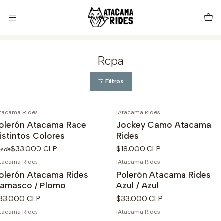
Vive tu próxima experiencia con Atacama Rides 🦊🌵🏜️🇨🇱
Inicio
Store
Ropa
Ropa
Filtros
tacama Rides
|
Atacama Rides
o disponible
No disponible
olerón Atacama Race
Jockey Camo Atacama
istintos Colores
Rides
$33.000 CLP
$18.000 CLP
esde
tacama Rides
|
Atacama Rides
o disponible
No disponible
olerón Atacama Rides
Polerón Atacama Rides
amasco / Plomo
Azul / Azul
33.000 CLP
$33.000 CLP
tacama Rides
|
Atacama Rides
o disponible