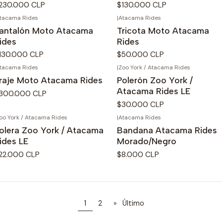
230.000 CLP
$130.000 CLP
tacama Rides
|
Atacama Rides
antalón Moto Atacama
Tricota Moto Atacama
ides
Rides
130.000 CLP
$50.000 CLP
tacama Rides
|
Zoo York / Atacama Rides
No disponible
raje Moto Atacama Rides
Polerón Zoo York /
Atacama Rides LE
300.000 CLP
$30.000 CLP
oo York / Atacama Rides
|
Atacama Rides
o disponible
No disponible
olera Zoo York / Atacama
Bandana Atacama Rides
ides LE
Morado/Negro
22.000 CLP
$8.000 CLP
1
2
»
Último