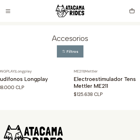
Vive tu próxima experiencia con Atacama Rides 🦊🌵🏜️🇨🇱
Inicio
Store
Accesorios Piloto
Accesorios
Accesorios
Filtros
ONGPLAY
|
Longplay
ME211
|
Mettler
o disponible
No disponible
udífonos Longplay
Electroestimulador Tens
Mettler ME211
18.000 CLP
$125.638 CLP