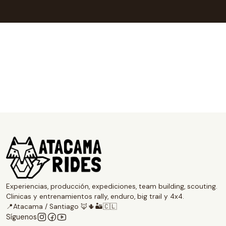
Nuestro sitio web no almacena ni
realiza a través de WepPay Plus,
Experiencias, producción, expediciones, team building, scouting.
Clinicas y entrenamientos rally, enduro, big trail y 4x4.
📍Atacama / Santiago 🦊🌵🏜️🇨🇱
Síguenos