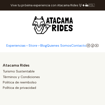
Inicio
Política de privacidad
Vive tu próxima experiencia con Atacama Rides 🦊🌵🏜️🇨🇱
Seguridad y Privacidad
ngún dato de tus tarjetas de crédito o débito para el comercio en línea
 evitando posibles fraudes y respaldando la absoluta privacidad de tus
Experiencias
Store
Blog
Quienes Somos
Contacto
Atacama Rides
Turismo Sustentable
Términos y Condiciones
Politica de reembolso
Política de privacidad