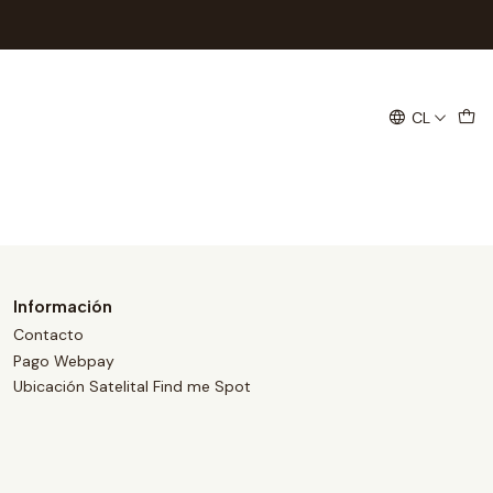
CL
, ya que toda la transacción se
 datos.
Información
Contacto
Pago Webpay
Ubicación Satelital Find me Spot