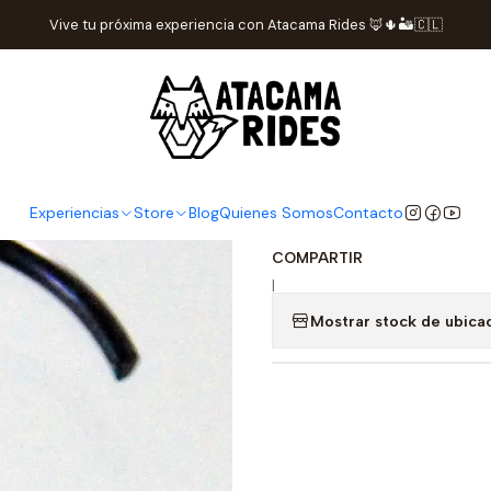
Repuestos Yamaha
Seguro pasador pistón Yamaha WR450F 201
Vive tu próxima experiencia con Atacama Rides 🦊🌵🏜️🇨🇱
Seguro pasa
2014 (juego 
DESCRIPCIÓN
Experiencias
Store
Blog
Quienes Somos
Contacto
Seguro pasador pistón Y
COMPARTIR
|
Mostrar stock de ubica