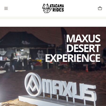
Vive tu próxima experiencia con Atacama Rides 🦊🌵🏜️🇨🇱
Inicio
Blog
Maxus Desert Experience