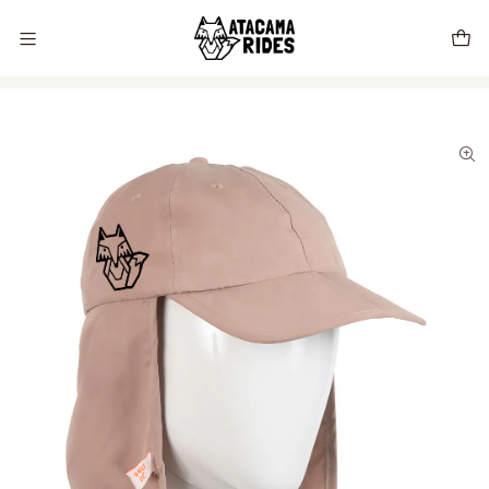
Vive tu próxima experiencia con Atacama Rides 🦊🌵🏜️🇨🇱
Inicio
Store
Ropa
Gorro Legionario Atacama Rides