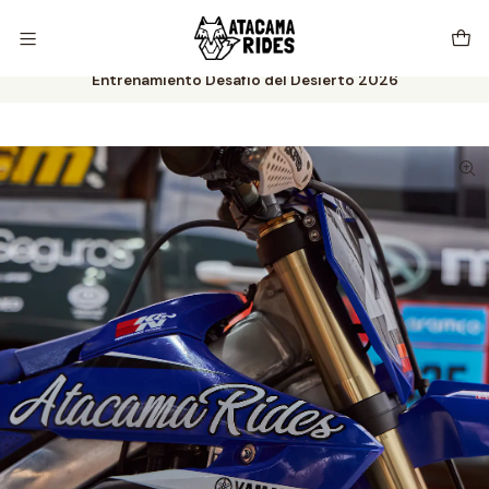
Vive tu próxima experiencia con Atacama Rides 🦊🌵🏜️🇨🇱
Inicio
Experiencias
Clases
Entrenamiento Desafío del Desierto 2026